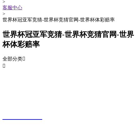
>
客服中心
>
世界杯冠亚军竞猜-世界杯竞猜官网-世界杯体彩赔率
世界杯冠亚军竞猜-世界杯竞猜官网-世界
杯体彩赔率
全部分类


世界杯冠亚军竞猜-世界杯竞猜官网-
世界杯体彩赔率
服务热线：
020-87566596
地址：