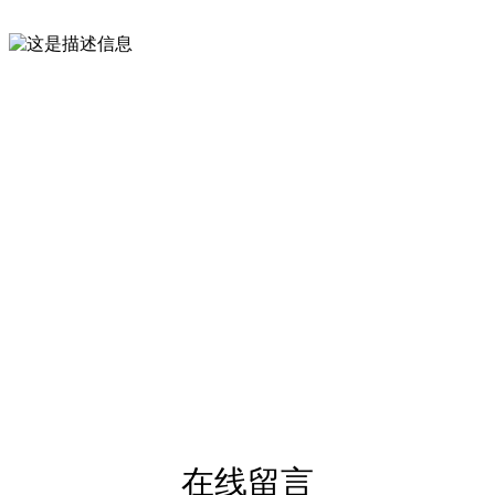
广州市萝岗区科学城科学大道绿地中央广场E栋2716室
在线留言