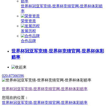
世界杯冠亚军竞猜-世界杯竞猜官网-世界杯体彩赔
率
荣誉资质
发展历程
合作品牌
世界杯冠亚军竞猜-世界杯竞猜官网-世界杯体彩
赔率
020-87566596
世界杯冠亚军竞猜-世界杯竞猜官网-世界杯体彩赔率
您现在的位置：
世界杯冠亚军竞猜-世界杯竞猜官网-世界杯体彩赔率