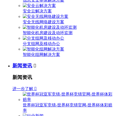
信息安全整体解决方案
安全云解决方案
安全无线网络建设方案
智能化机房建设及动环监测
分支组网及移动办公
智能化组网解决方案
新闻资讯

新闻资讯
进一步了解

世界杯冠亚军竞猜-世界杯竞猜官网-世界杯体彩赔
率