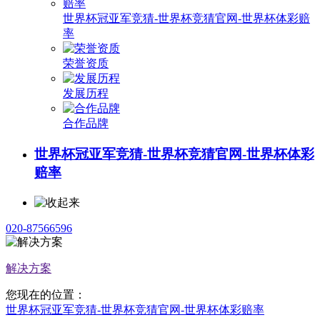
世界杯冠亚军竞猜-世界杯竞猜官网-世界杯体彩赔
率
荣誉资质
发展历程
合作品牌
世界杯冠亚军竞猜-世界杯竞猜官网-世界杯体彩
赔率
020-87566596
解决方案
您现在的位置：
世界杯冠亚军竞猜-世界杯竞猜官网-世界杯体彩赔率