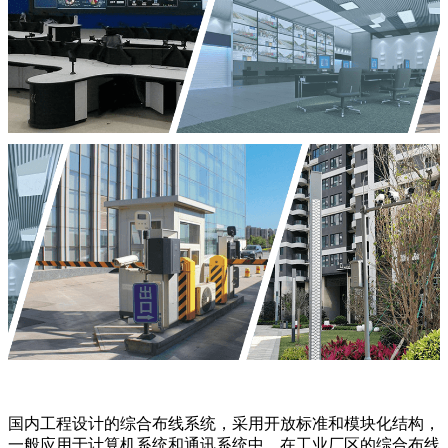
国内工程设计的综合布线系统，采用开放标准和模块化结构，
一般应用于计算机系统和通讯系统中。在工业厂区的综合布线