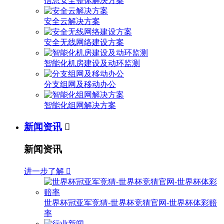
信息安全整体解决方案
安全云解决方案
安全无线网络建设方案
智能化机房建设及动环监测
分支组网及移动办公
智能化组网解决方案
新闻资讯

新闻资讯
进一步了解

世界杯冠亚军竞猜-世界杯竞猜官网-世界杯体彩赔
率