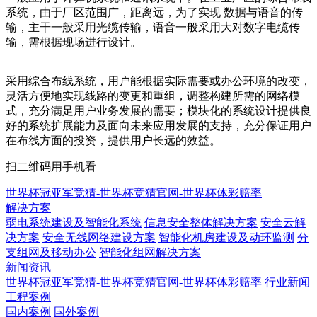
系统，由于厂区范围广，距离远，为了实现 数据与语音的传
输，主干一般采用光缆传输，语音一般采用大对数字电缆传
输，需根据现场进行设计。
采用综合布线系统，用户能根据实际需要或办公环境的改变，
灵活方便地实现线路的变更和重组，调整构建所需的网络模
式，充分满足用户业务发展的需要；模块化的系统设计提供良
好的系统扩展能力及面向未来应用发展的支持，充分保证用户
在布线方面的投资，提供用户长远的效益。
扫二维码用手机看
世界杯冠亚军竞猜-世界杯竞猜官网-世界杯体彩赔率
解决方案
弱电系统建设及智能化系统
信息安全整体解决方案
安全云解
决方案
安全无线网络建设方案
智能化机房建设及动环监测
分
支组网及移动办公
智能化组网解决方案
新闻资讯
世界杯冠亚军竞猜-世界杯竞猜官网-世界杯体彩赔率
行业新闻
工程案例
国内案例
国外案例