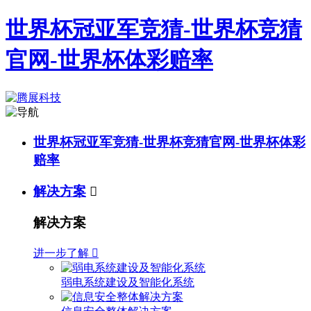
世界杯冠亚军竞猜-世界杯竞猜
官网-世界杯体彩赔率
世界杯冠亚军竞猜-世界杯竞猜官网-世界杯体彩
赔率
解决方案

解决方案
进一步了解

弱电系统建设及智能化系统