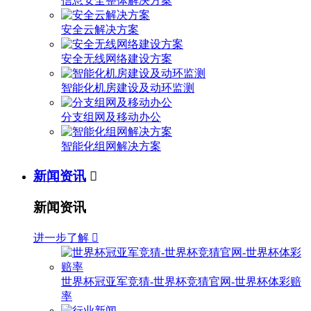
信息安全整体解决方案
安全云解决方案
安全无线网络建设方案
智能化机房建设及动环监测
分支组网及移动办公
智能化组网解决方案
新闻资讯

新闻资讯
进一步了解

世界杯冠亚军竞猜-世界杯竞猜官网-世界杯体彩赔
率