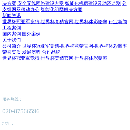
决方案
安全无线网络建设方案
智能化机房建设及动环监测
分
支组网及移动办公
智能化组网解决方案
新闻资讯
世界杯冠亚军竞猜-世界杯竞猜官网-世界杯体彩赔率
行业新闻
工程案例
国内案例
国外案例
关于我们
公司简介
世界杯冠亚军竞猜-世界杯竞猜官网-世界杯体彩赔率
荣誉资质
发展历程
合作品牌
世界杯冠亚军竞猜-世界杯竞猜官网-世界杯体彩赔率
世界杯冠亚军竞猜-世界杯竞猜官网-世界杯体
彩赔率
服务热线：
020-87566596
地址：