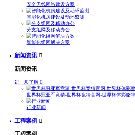
安全无线网络建设方案
智能化机房建设及动环监测
分支组网及移动办公
智能化组网解决方案
新闻资讯

新闻资讯
进一步了解

世界杯冠亚军竞猜-世界杯竞猜官网-世界杯体彩赔
行业新闻
工程案例

工程案例