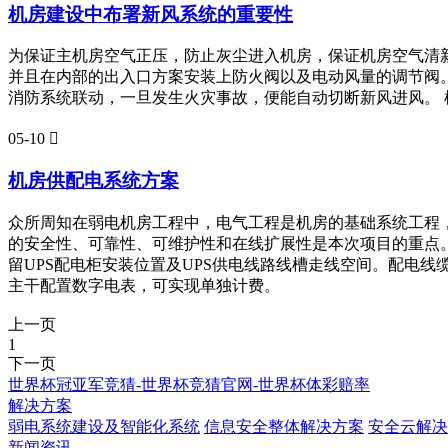
机房建设中布署新风系统的重要性
为保证主机房空气正压，防止灰尘进入机房，保证机房空气清
并且在内部的出入口方案安装上防火阀以及电动风量的调节阀。
消防系统联动，一旦发生火灾事故，便能自动切断新风进风。
05-10

机房供配电系统方案
众所周知在弱电机房工程中，电气工程是机房的基础系统工程
的安全性、可靠性、可维护性和在线扩展性是本次项目的重点
留UPS配电柜安装位置及UPS供电线路线槽走线空间。配电
主干配置数字电表，可实现单独计费。
上一页
1
下一页
世界杯冠亚军竞猜-世界杯竞猜官网-世界杯体彩赔率
解决方案
弱电系统建设及智能化系统
信息安全整体解决方案
安全云解决
新闻资讯