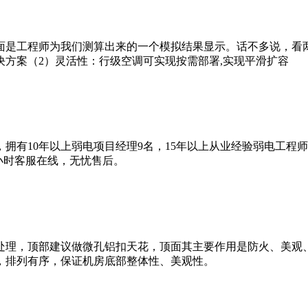
面是工程师为我们测算出来的一个模拟结果显示。话不多说，看
方案（2）灵活性：行级空调可实现按需部署,实现平滑扩容
拥有10年以上弱电项目经理9名，15年以上从业经验弱电工程
4小时客服在线，无忧售后。
处理，顶部建议做微孔铝扣天花，顶面其主要作用是防火、美观
，排列有序，保证机房底部整体性、美观性。