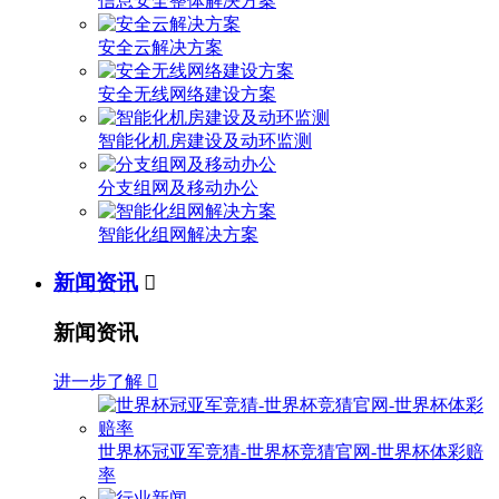
信息安全整体解决方案
安全云解决方案
安全无线网络建设方案
智能化机房建设及动环监测
分支组网及移动办公
智能化组网解决方案
新闻资讯

新闻资讯
进一步了解

世界杯冠亚军竞猜-世界杯竞猜官网-世界杯体彩赔
率