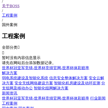
/
关于BOSS
/
工程案例
/
国外案例
工程案例
全部分类


暂时没有内容信息显示
请先在网站后台添加数据记录。
世界杯冠亚军竞猜-世界杯竞猜官网-世界杯体彩赔率
解决方案
弱电系统建设及智能化系统
信息安全整体解决方案
安全云解
决方案
安全无线网络建设方案
智能化机房建设及动环监测
分
支组网及移动办公
智能化组网解决方案
新闻资讯
世界杯冠亚军竞猜-世界杯竞猜官网-世界杯体彩赔率
行业新闻
工程案例