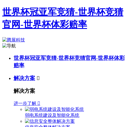
世界杯冠亚军竞猜-世界杯竞猜
官网-世界杯体彩赔率
世界杯冠亚军竞猜-世界杯竞猜官网-世界杯体彩
赔率
解决方案

解决方案
进一步了解

弱电系统建设及智能化系统