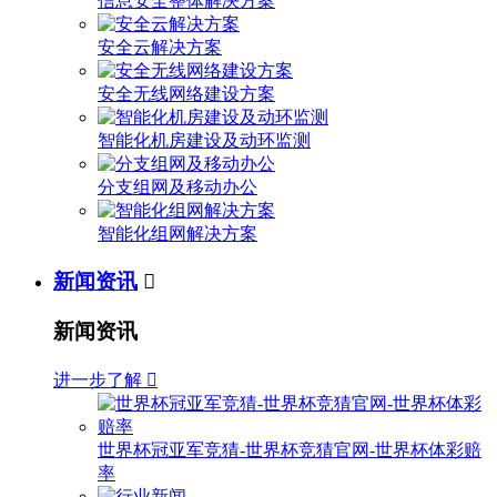
信息安全整体解决方案
安全云解决方案
安全无线网络建设方案
智能化机房建设及动环监测
分支组网及移动办公
智能化组网解决方案
新闻资讯

新闻资讯
进一步了解

世界杯冠亚军竞猜-世界杯竞猜官网-世界杯体彩赔
率