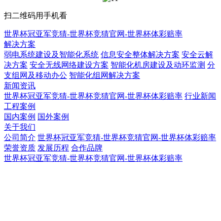
扫二维码用手机看
世界杯冠亚军竞猜-世界杯竞猜官网-世界杯体彩赔率
解决方案
弱电系统建设及智能化系统
信息安全整体解决方案
安全云解
决方案
安全无线网络建设方案
智能化机房建设及动环监测
分
支组网及移动办公
智能化组网解决方案
新闻资讯
世界杯冠亚军竞猜-世界杯竞猜官网-世界杯体彩赔率
行业新闻
工程案例
国内案例
国外案例
关于我们
公司简介
世界杯冠亚军竞猜-世界杯竞猜官网-世界杯体彩赔率
荣誉资质
发展历程
合作品牌
世界杯冠亚军竞猜-世界杯竞猜官网-世界杯体彩赔率
世界杯冠亚军竞猜-世界杯竞猜官网-世界杯体
彩赔率