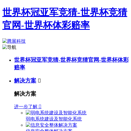
世界杯冠亚军竞猜-世界杯竞猜
官网-世界杯体彩赔率
世界杯冠亚军竞猜-世界杯竞猜官网-世界杯体彩
赔率
解决方案

解决方案
进一步了解

弱电系统建设及智能化系统