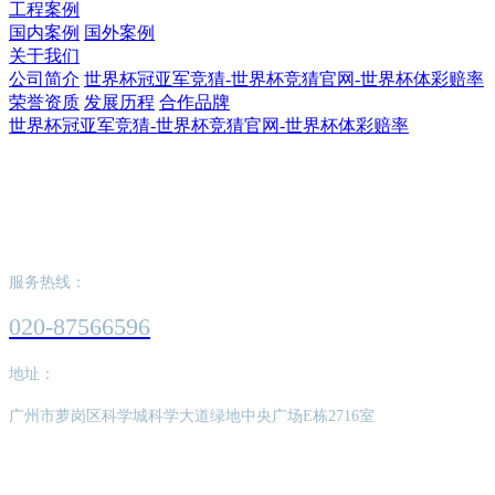
工程案例
国内案例
国外案例
关于我们
公司简介
世界杯冠亚军竞猜-世界杯竞猜官网-世界杯体彩赔率
荣誉资质
发展历程
合作品牌
世界杯冠亚军竞猜-世界杯竞猜官网-世界杯体彩赔率
世界杯冠亚军竞猜-世界杯竞猜官网-世界杯体
彩赔率
服务热线：
020-87566596
地址：
广州市萝岗区科学城科学大道绿地中央广场E栋2716室
版权所有：世界杯冠亚军竞猜-世界杯竞猜官网-世界杯体彩赔率
SEO标签