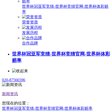
世界杯冠亚军竞猜-世界杯竞猜官网-世界杯体彩赔
率
荣誉资质
发展历程
合作品牌
世界杯冠亚军竞猜-世界杯竞猜官网-世界杯体彩
赔率
020-87566596
新闻资讯
您现在的位置：
世界杯冠亚军竞猜-世界杯竞猜官网-世界杯体彩赔率