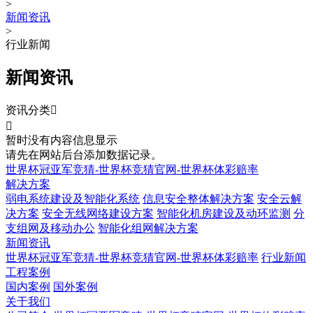
>
新闻资讯
>
行业新闻
新闻资讯
资讯分类


暂时没有内容信息显示
请先在网站后台添加数据记录。
世界杯冠亚军竞猜-世界杯竞猜官网-世界杯体彩赔率
解决方案
弱电系统建设及智能化系统
信息安全整体解决方案
安全云解
决方案
安全无线网络建设方案
智能化机房建设及动环监测
分
支组网及移动办公
智能化组网解决方案
新闻资讯
世界杯冠亚军竞猜-世界杯竞猜官网-世界杯体彩赔率
行业新闻
工程案例
国内案例
国外案例
关于我们