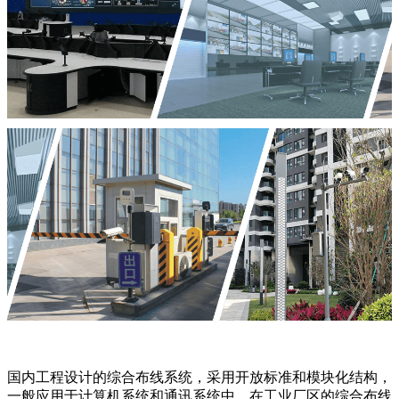
国内工程设计的综合布线系统，采用开放标准和模块化结构，
一般应用于计算机系统和通讯系统中。在工业厂区的综合布线