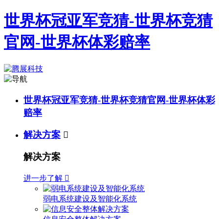
世界杯冠亚军竞猜-世界杯竞猜
官网-世界杯体彩赔率
世界杯冠亚军竞猜-世界杯竞猜官网-世界杯体彩
赔率
解决方案

解决方案
进一步了解

弱电系统建设及智能化系统