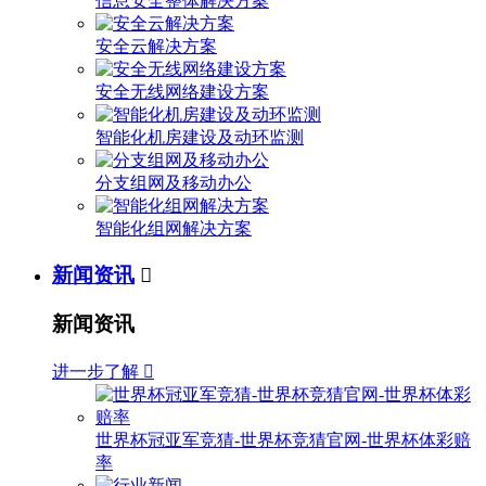
信息安全整体解决方案
安全云解决方案
安全无线网络建设方案
智能化机房建设及动环监测
分支组网及移动办公
智能化组网解决方案
新闻资讯

新闻资讯
进一步了解

世界杯冠亚军竞猜-世界杯竞猜官网-世界杯体彩赔
率