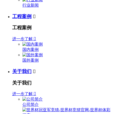
行业新闻
工程案例

工程案例
进一步了解

国内案例
国外案例
关于我们

关于我们
进一步了解

公司简介